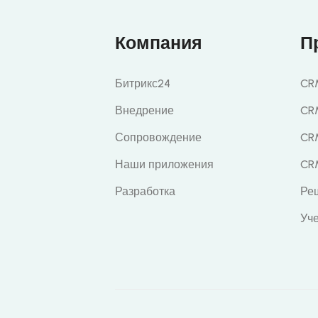
Компания
П
Битрикс24
CRM
Внедрение
CR
Сопровождение
CR
Наши приложения
CR
Разработка
Ре
Уч