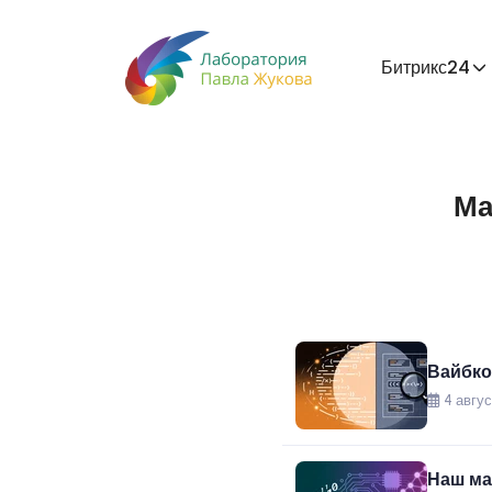
Битрикс24
Ма
Вайбко
4 авгус
Наш ма