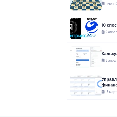
1 июня 
10 спо
9 апрел
Кальку
8 апрел
Управл
финанс
18 март