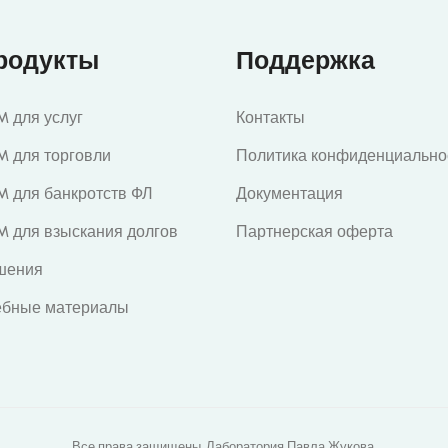
родукты
Поддержка
 для услуг
Контакты
M для торговли
Политика конфиденциально
M для банкротств ФЛ
Документация
M для взыскания долгов
Партнерская оферта
шения
ебные материалы
Все права защищены. Лаборатория Павла Жукова.