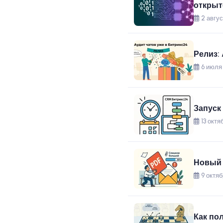
открыт
2 авгус
Релиз:
6 июля 
Запуск
13 октя
Новый 
9 октяб
Как по