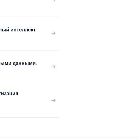
нный интеллект
дными данными.
тизация