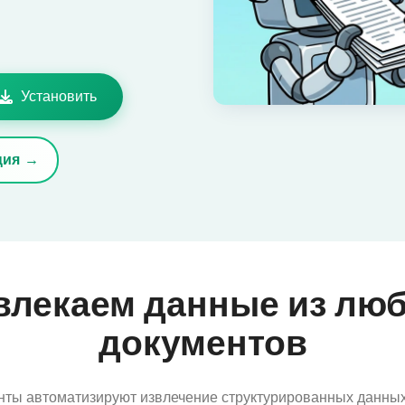
Установить
ция
влекаем данные из лю
документов
нты автоматизируют извлечение структурированных данны