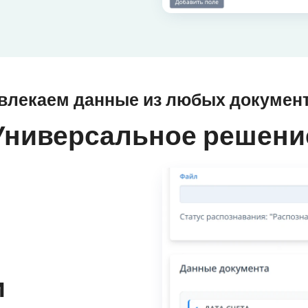
влекаем данные из любых докумен
Универсальное решени
и