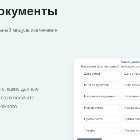
Документы
льный модуль извлечения
те, какие данные
сло) и получите
ложного