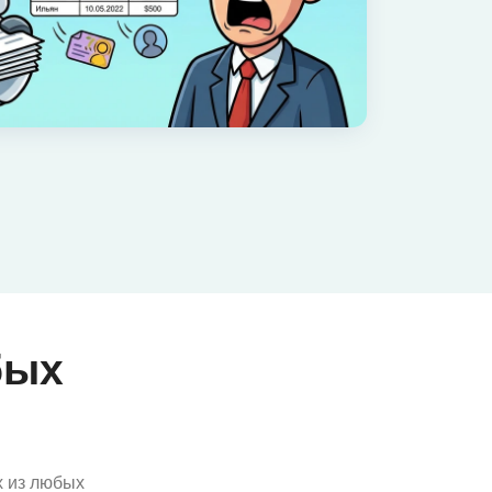
бых
х из любых