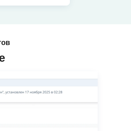
тов
е