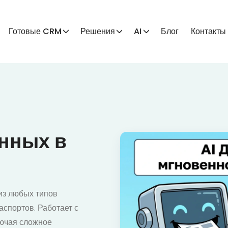
Готовые CRM
Решения
AI
Блог
Контакты
ы
анных в
из любых типов
аспортов. Работает с
лючая сложное