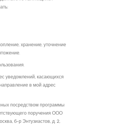
ать:
копление; хранение; уточнение
чтожение.
ользования.
рес уведомлений, касающихся
 направление в мой адрес
анных посредством программы
ветствующего поручения ООО
ква, б-р Энтузиастов, д. 2,