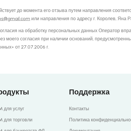
йствует до момента его отзыва путем направления соотве
ios@gmail.com
или направления по адресу г. Королев, Яна Ра
согласия на обработку персональных данных Оператор впр
ез моего согласия при наличии оснований, предусмотрен
ных» от 27.07.2006 г.
родукты
Поддержка
 для услуг
Контакты
M для торговли
Политика конфиденциально
M для банкротств ФЛ
Документация