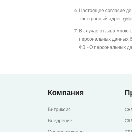
Настоящее согласие де
электронный адрес
gel
В случае отзыва мною 
персональных данных б
ФЗ «О персональных дан
Компания
П
Битрикс24
CRM
Внедрение
CR
Сопровождение
CR