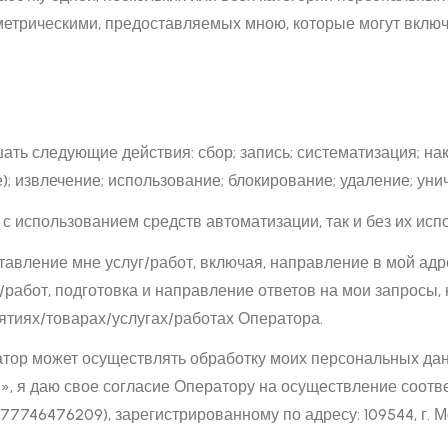
етрическими, предоставляемых мною, которые могут включ
ть следующие действия: сбор; запись; систематизация; на
); извлечение; использование; блокирование; удаление; уни
 с использованием средств автоматизации, так и без их исп
тавление мне услуг/работ, включая, направление в мой ад
работ, подготовка и направление ответов на мои запросы,
тиях/товарах/услугах/работах Оператора.
ератор может осуществлять обработку моих персональных д
», я даю свое согласие Оператору на осуществление соот
7746476209), зарегистрированному по адресу: 109544, г. Мос